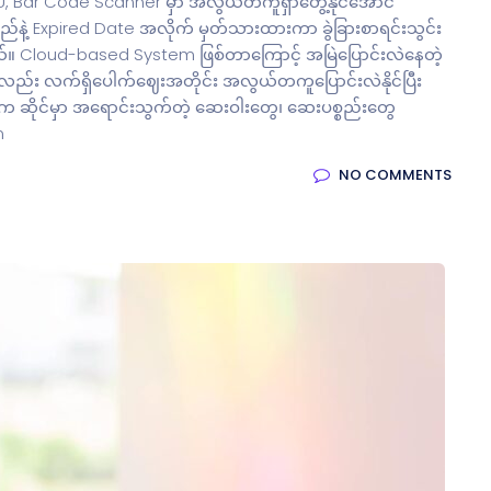
SKU, Bar Code Scanner မှာ အလွယ်တကူရှာတွေ့နိုင်အောင်
မည်နဲ့ Expired Date အလိုက် မှတ်သားထားကာ ခွဲခြားစာရင်းသွင်း
ါတယ်။ Cloud-based System ဖြစ်တာကြောင့် အမြဲပြောင်းလဲနေတဲ့
ုလည်း လက်ရှိပေါက်ဈေးအတိုင်း အလွယ်တကူပြောင်းလဲနိုင်ပြီး
 ဆိုင်မှာ အရောင်းသွက်တဲ့ ဆေးဝါးတွေ၊ ဆေးပစ္စည်းတွေ
m
NO COMMENTS