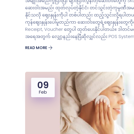
အမျိုးအမည်ကွဲပြားပြီး များပြားလွန်းတဲ့ဆေးဝါးတွေကို 
ဆေးဝါးအမည်၊ ထုတ်လုပ်တဲ့နိုင်ငံ၊ တင်သွင်းတဲ့ကုမ္ပဏီအ
နိုင်သလို ဈေးနှုန်းကိုပါ တစ်ပါတည်း ထည့်သွင်းလို့ရပ
ကုန်ဈေးနှုန်းပေါ်မူတည်ကာ ဆေးဝါးတွေရဲ့ဈေးနှုန်းတွေကိ
Receipt, Voucher တွေပါ ထုတ်ပေးနိုင်ပါတယ်။ ဒါတင်မက
အရေအတွက် လျှော့နည်းနေပြီဆိုလျှင်လည်း POS Syste
READ MORE
09
Feb