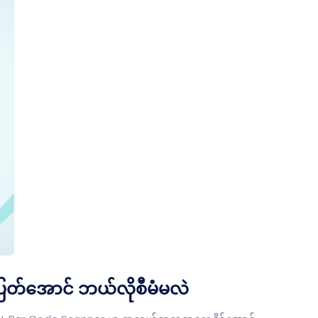
ပြတ်အောင် ဘယ်လိုစီမံမလဲ