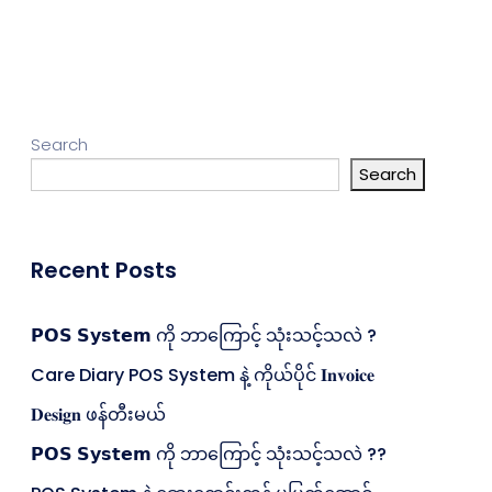
Search
Search
Recent Posts
𝗣𝗢𝗦 𝗦𝘆𝘀𝘁𝗲𝗺 ကို ဘာကြောင့် သုံးသင့်သလဲ ?
Care Diary POS System နဲ့ ကိုယ်ပိုင် 𝐈𝐧𝐯𝐨𝐢𝐜𝐞
𝐃𝐞𝐬𝐢𝐠𝐧 ဖန်တီးမယ်
𝗣𝗢𝗦 𝗦𝘆𝘀𝘁𝗲𝗺 ကို ဘာကြောင့် သုံးသင့်သလဲ ??