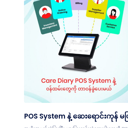
POS System နဲ့ ဆေးရောင်းကုန် မ