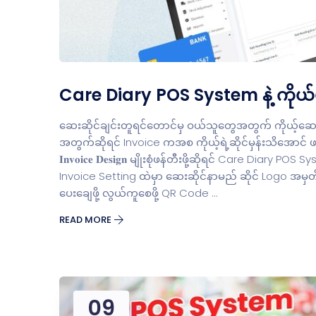
Care Diary POS System နဲ့ ကိုယ်ပိုင် 𝐈
ဆေးဆိုင်ချင်းတူရင်တောင်မှ ဝယ်သူတွေအတွက် ကိုယ့်ဆေးဆ
အတွက်ဆိုရင် Invoice ကအစ ကိုယ့်ရဲ့ဆိုင်မှန်းသိအောင် ဖန်တီ
𝐈𝐧𝐯𝐨𝐢𝐜𝐞 𝐃𝐞𝐬𝐢𝐠𝐧 မျိုးစုံဖန်တီးဖို့ဆိုရင် Care D
Invoice Setting ထဲမှာ ဆေးဆိုင်နာမည် ဆိုင် Logo အမှတ်
ပေးချေဖို့ လွယ်ကူစေဖို့ QR Code …
READ MORE
09