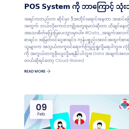
𝗣𝗢𝗦 𝗦𝘆𝘀𝘁𝗲𝗺 ကို ဘာကြောင့် သု
အရင်ကတည်းက ဆိုင်မှာ ဒီအတိုင်းရောင်းနေတာ အဆင်ပြေနေတာပ
အတွက် ဘယ်လိုကောင်းကျိုးတွေရမလဲဆိုတာ သိချင်နေတဲ့ မိတ
အသေးစိတ်ပြောပြပေးသွားမှာပါ။ #Data_အချက်အလက်သိမ်
စာရင်း၊ အမြတ်ဝင်ငွေစာရင်း၊ ကုန်ပစ္စည်းအဝင်အထွက်စာရ
သူများက အလွယ်တကူဝင်ရောက်ကြည့်ရှုလို့မရပါဘူး။ လုံ
ကို အလွယ်တကူခိုးယူလို့မရနိုင်ပါဘူး။ Data အချက်အလက်
တယ်ဆိုရင်တော့ Cloud-Based
READ MORE
09
Feb