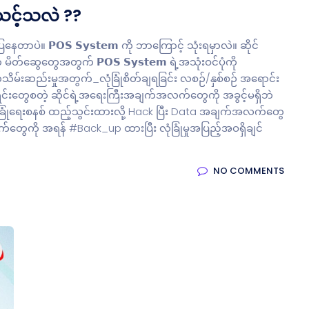
ံးသင့်သလဲ ??
ဲ။ 𝗣𝗢𝗦 𝗦𝘆𝘀𝘁𝗲𝗺 ကို ဘာကြောင့် သုံးရမှာလဲ။ ဆိုင်
်ဆွေတွေအတွက် 𝗣𝗢𝗦 𝗦𝘆𝘀𝘁𝗲𝗺 ရဲ့အသုံးဝင်ပုံကို
းဆည်းမှုအတွက်_လုံခြုံစိတ်ချရခြင်း လစဉ်/နှစ်စဉ် အရောင်း
င်းတွေစတဲ့ ဆိုင်ရဲ့အရေးကြီးအချက်အလက်တွေကို အခွင့်မရှိဘဲ
ခြုံရေးစနစ် ထည့်သွင်းထားလို့ Hack ပြီး Data အချက်အလက်တွေ
တွေကို အရန် #Back_up ထားပြီး လုံခြုံမှုအပြည့်အဝရှိချင်
NO COMMENTS