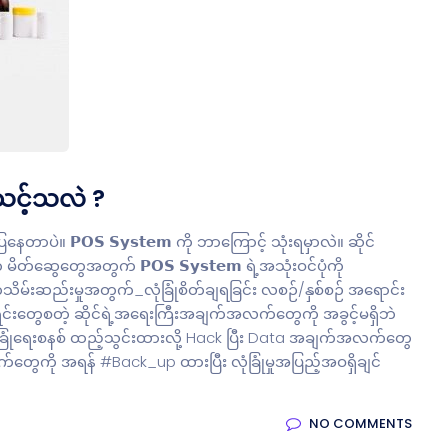
ံးသင့်သလဲ ?
ဲ။ 𝗣𝗢𝗦 𝗦𝘆𝘀𝘁𝗲𝗺 ကို ဘာကြောင့် သုံးရမှာလဲ။ ဆိုင်
်ဆွေတွေအတွက် 𝗣𝗢𝗦 𝗦𝘆𝘀𝘁𝗲𝗺 ရဲ့အသုံးဝင်ပုံကို
းဆည်းမှုအတွက်_လုံခြုံစိတ်ချရခြင်း လစဉ်/နှစ်စဉ် အရောင်း
င်းတွေစတဲ့ ဆိုင်ရဲ့အရေးကြီးအချက်အလက်တွေကို အခွင့်မရှိဘဲ
ခြုံရေးစနစ် ထည့်သွင်းထားလို့ Hack ပြီး Data အချက်အလက်တွေ
တွေကို အရန် #Back_up ထားပြီး လုံခြုံမှုအပြည့်အဝရှိချင်
NO COMMENTS