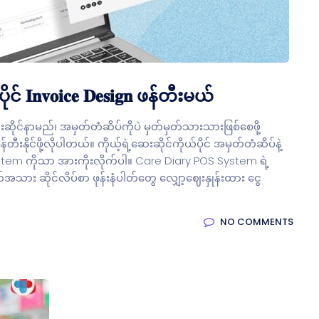
𝐯𝐨𝐢𝐜𝐞 𝐃𝐞𝐬𝐢𝐠𝐧 ဖန်တီးမယ်
ိုင်နာမည်၊ အမှတ်တံဆိပ်ကိုပဲ မှတ်မှတ်သားသားဖြစ်စေဖို့
းနိုင်ဖို့လိုပါတယ်။ ကိုယ့်ရဲ့ဆေးဆိုင်ကိုယ်ပိုင် အမှတ်တံဆိပ်နဲ့
iary POS System ကိုသာ အားကိုးလိုက်ပါ။ Care Diary POS System ရဲ့
အသား ဆိုင်လိပ်စာ ဖုန်းနံပါတ်တွေ လျှော့ဈေးနှုန်းထား ငွေ
NO COMMENTS