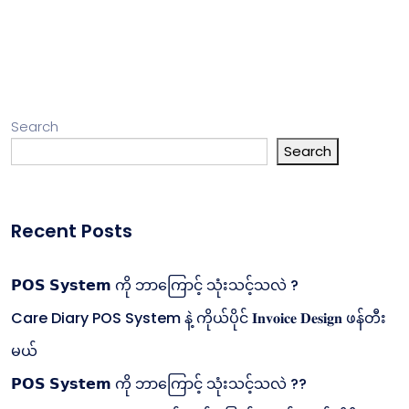
Search
Search
Recent Posts
𝗣𝗢𝗦 𝗦𝘆𝘀𝘁𝗲𝗺 ကို ဘာကြောင့် သုံးသင့်သလဲ ?
Care Diary POS System နဲ့ ကိုယ်ပိုင် 𝐈𝐧𝐯𝐨𝐢𝐜𝐞 𝐃𝐞𝐬𝐢𝐠𝐧 ဖန်တီး
မယ်
𝗣𝗢𝗦 𝗦𝘆𝘀𝘁𝗲𝗺 ကို ဘာကြောင့် သုံးသင့်သလဲ ??